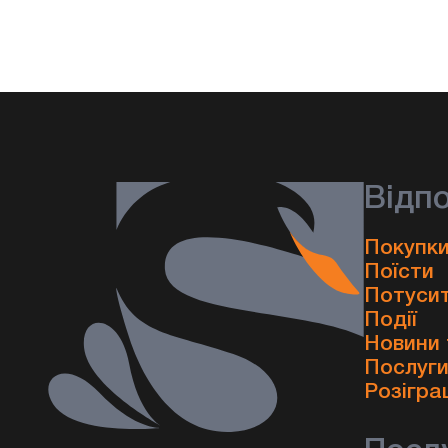
Відп
Покупки
Поїсти
Потуси
Події
Новини 
Послуг
Розігра