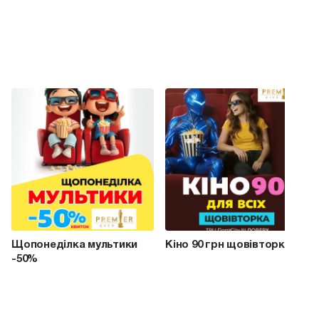
Щопонеділка мультики
Кіно 90 грн щовівторка
-50%