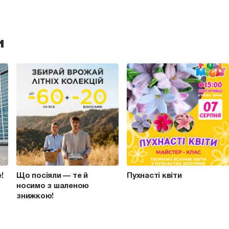
и
e!
Що посіяли — те й
Пухнасті квіти
носимо з шаленою
знижкою!