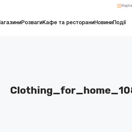
Карт
агазини
Розваги
Кафе та ресторани
Новини
Події
Clothing_for_home_10