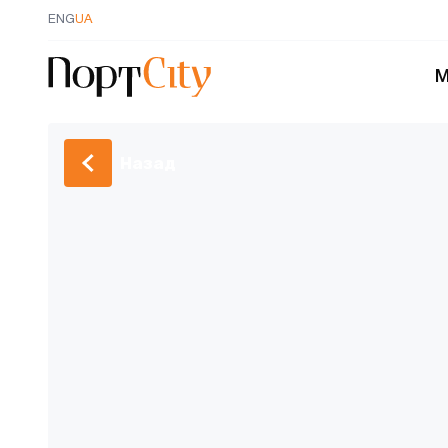
ENG
UA
М
Назад