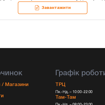
Завантажити
очинок
Графік робот
 / Магазини
ТРЦ
Пн.-Нд. – 10:00-22:00
ти
Там-Там
Пн.-Нд. – 08:00-23:00