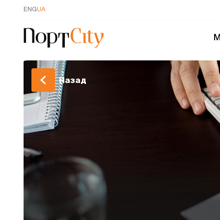
ENG
UA
М
Назад