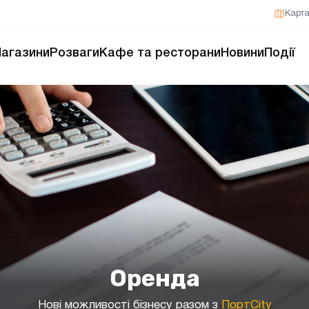
Карт
агазини
Розваги
Кафе та ресторани
Новини
Події
Оренда
Нові можливості бізнесу разом з
ПортCity