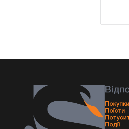
Відп
Покупки
Поїсти
Потуси
Події