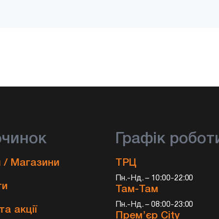
очинок
Графік робот
 / Магазини
ТРЦ
Пн.-Нд. – 10:00-22:00
ти
Там-Там
Пн.-Нд. – 08:00-23:00
та акції
Прем’єр City