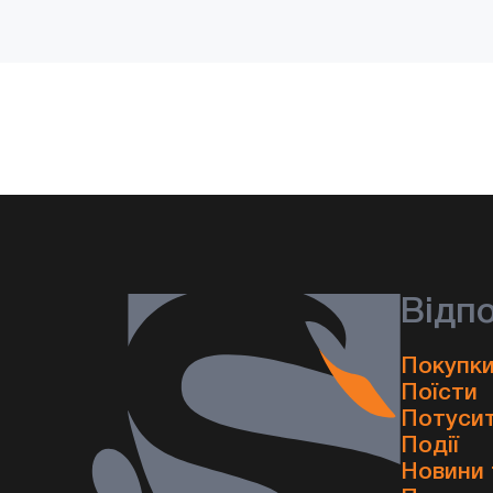
Відп
Покупки
Поїсти
Потуси
Події
Новини 