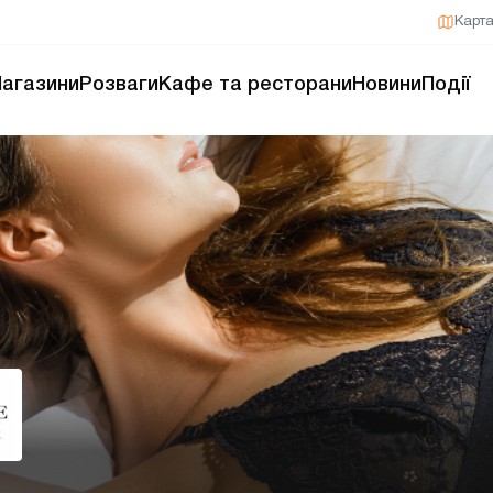
Карт
агазини
Розваги
Кафе та ресторани
Новини
Події