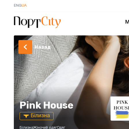
ENG
UA
М
Назад
Pink House
Білизна
Білизна
Жіночий одяг
Одяг