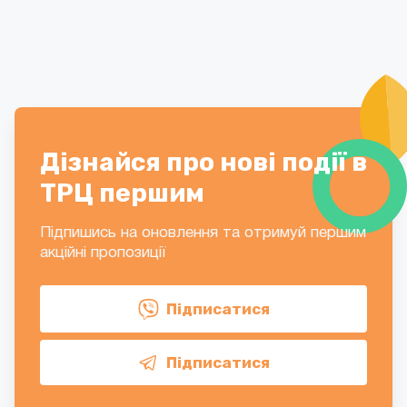
Дізнайся про нові події в
ТРЦ першим
Підпишись на оновлення та отримуй першим
акційні пропозиції
Підписатися
Підписатися