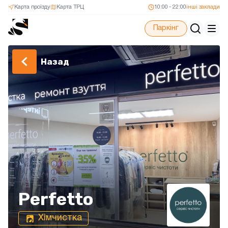
Карта проїзду
Карта ТРЦ
10:00 - 22:00
інші заклади
Паркінг
Назад
Perfetto
Хімчистка