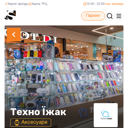
Карта проїзду
Карта ТРЦ
10:00 - 22:00
інші заклади
Паркінг
Назад
Техно Їжак
Аксесуари