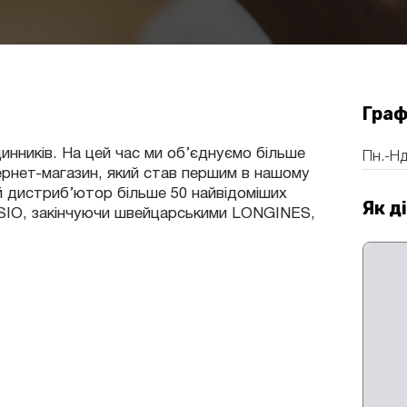
Граф
инників. На цей час ми об’єднуємо більше
Пн.-Нд
тернет-магазин, який став першим в нашому
й дистриб’ютор більше 50 найвідоміших
Як д
ASIO, закінчуючи швейцарськими LONGINES,