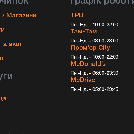
очинок
Графік робот
 / Магазини
ТРЦ
Пн.-Нд. – 10:00-22:00
ти
Там-Там
Пн.-Нд. – 08:00-23:00
та акції
Прем’єр City
и
Пн.-Нд. – 10:00-22:00
ш
McDonald’s
Пн.-Нд. – 06:00-23:30
уги
McDrive
Пн.-Нд. – 05:00-23:45
ця
а