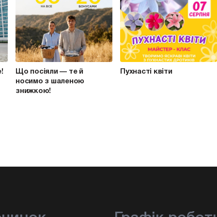
e!
Що посіяли — те й
Пухнасті квіти
носимо з шаленою
знижкою!