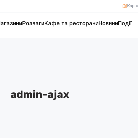
Карт
агазини
Розваги
Кафе та ресторани
Новини
Події
admin-ajax