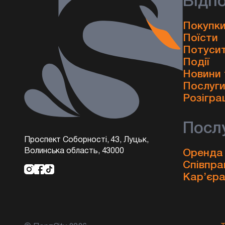
Відп
Покупки
Поїсти
Потуси
Події
Новини 
Послуг
Розігра
Посл
Проспект Соборності, 43, Луцьк,
Волинська область, 43000
Оренда
Співпра
Кар’єр