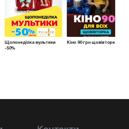
Щопонеділка мультики
Кіно 90 грн щовівторка
-50%