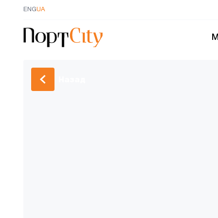
ENG
UA
М
Назад