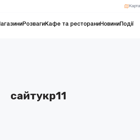
Карт
агазини
Розваги
Кафе та ресторани
Новини
Події
сайтукр11