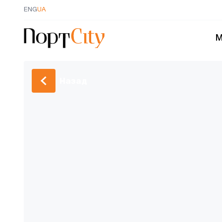
ENG
UA
М
Назад