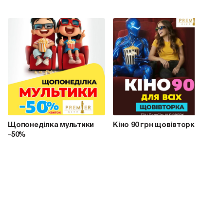
Щопонеділка мультики
Кіно 90 грн щовівторка
-50%