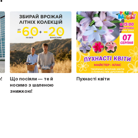
e!
Що посіяли — те й
Пухнасті квіти
носимо з шаленою
знижкою!