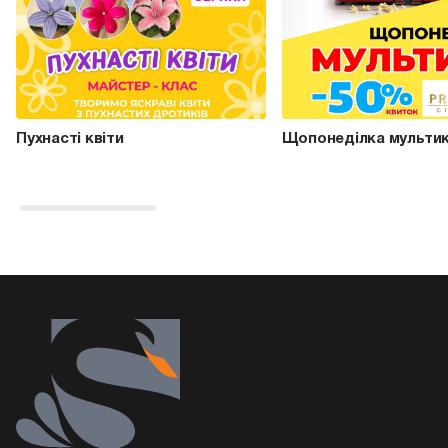
Пухнасті квіти
Щопонеділка мультик