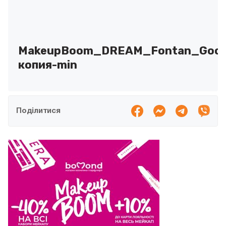
MakeupBoom_DREAM_Fontan_GoodL
копия-min
Поділитися