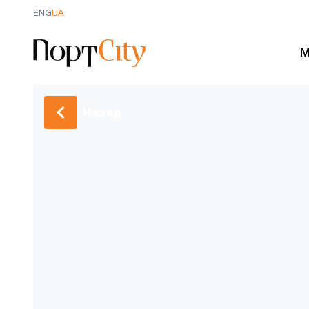
ENG
UA
М
Назад