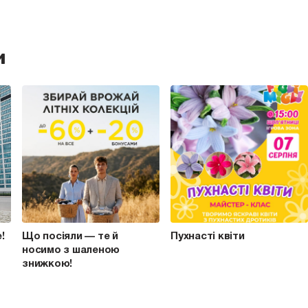
и
e!
Що посіяли — те й
Пухнасті квіти
носимо з шаленою
знижкою!