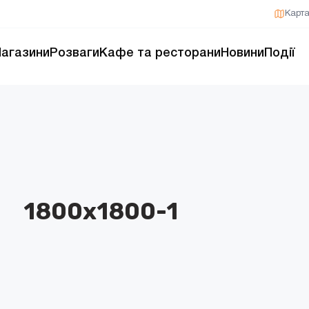
Карт
агазини
Розваги
Кафе та ресторани
Новини
Події
1800х1800-1