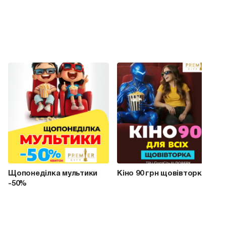
Щопонеділка мультики
Кіно 90 грн щовівторка
-50%