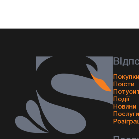
Відп
Покупки
Поїсти
Потуси
Події
Новини 
Послуг
Розігра