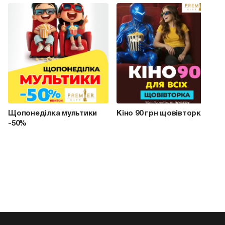
Щопонеділка мультики
Кіно 90 грн щовівторка
-50%