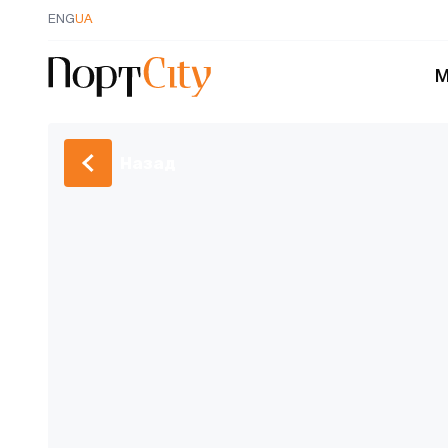
ENG
UA
М
Назад