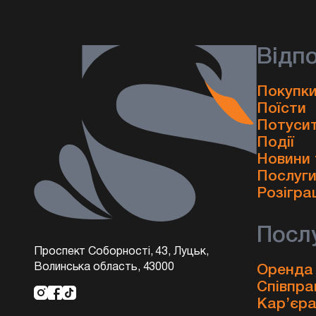
Відп
Покупки
Поїсти
Потуси
Події
Новини 
Послуг
Розігра
Посл
Проспект Соборності, 43, Луцьк,
Волинська область, 43000
Оренда
Співпра
Кар’єр