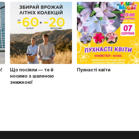
e!
Що посіяли — те й
Пухнасті квіти
носимо з шаленою
знижкою!