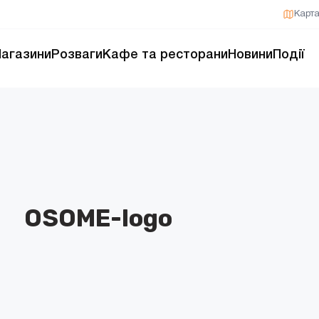
Карт
агазини
Розваги
Кафе та ресторани
Новини
Події
OSOME-logo