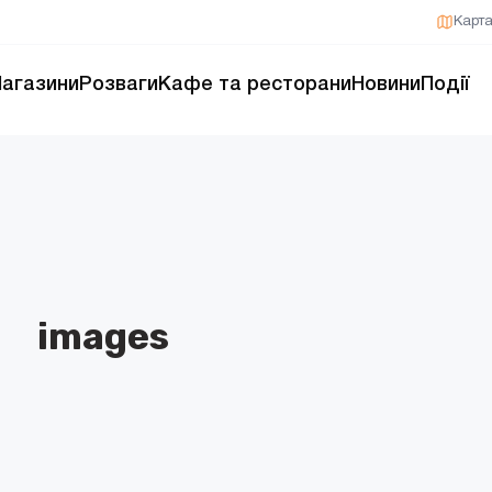
Карт
агазини
Розваги
Кафе та ресторани
Новини
Події
images