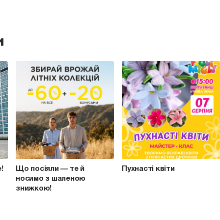
и
e!
Що посіяли — те й
Пухнасті квіти
носимо з шаленою
знижкою!