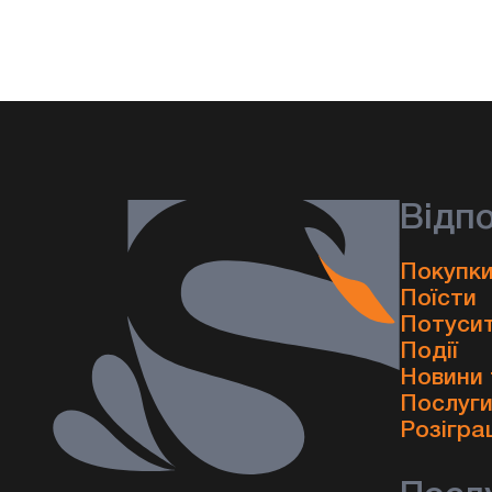
Відп
Покупки
Поїсти
Потуси
Події
Новини 
Послуг
Розігра