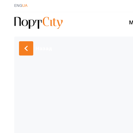
ENG
UA
М
Назад