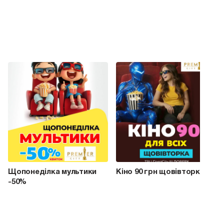
Щопонеділка мультики
Кіно 90 грн щовівторка
-50%