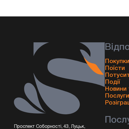
Відп
Покупки
Поїсти
Потуси
Події
Новини 
Послуг
Розігра
Посл
Проспект Соборності, 43, Луцьк,