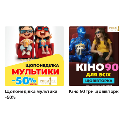
Щопонеділка мультики
Кіно 90 грн щовівторка
-50%