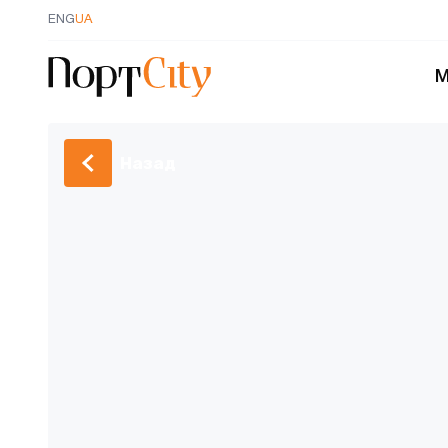
ENG
UA
М
Назад