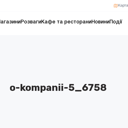
Карт
агазини
Розваги
Кафе та ресторани
Новини
Події
o-kompanii-5_6758