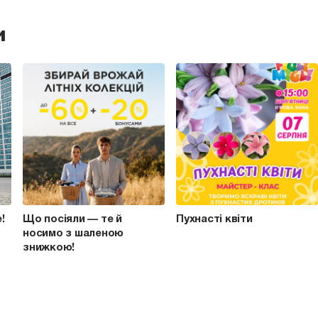
и
e!
Що посіяли — те й
Пухнасті квіти
носимо з шаленою
знижкою!