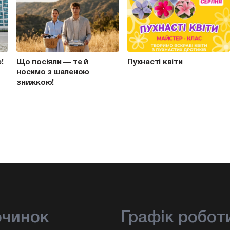
e!
Що посіяли — те й
Пухнасті квіти
носимо з шаленою
знижкою!
очинок
Графік робот