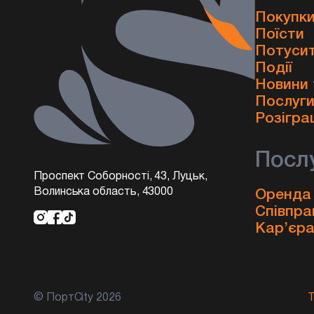
Покупки
Поїсти
Потуси
Події
Новини 
Послуг
Розігра
Посл
Проспект Соборності, 43, Луцьк,
Волинська область, 43000
Оренда
Співпра
Кар’єр
© ПортCity 2026
Т