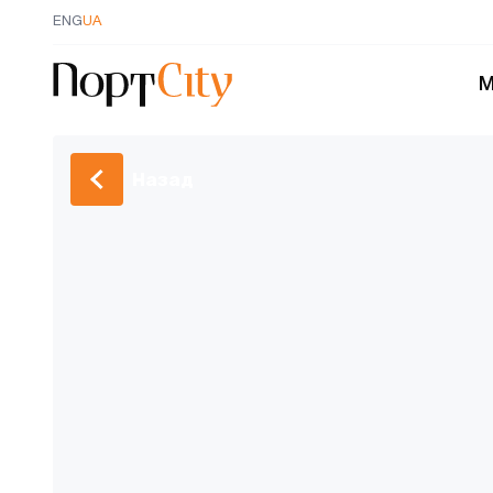
ENG
UA
М
Назад