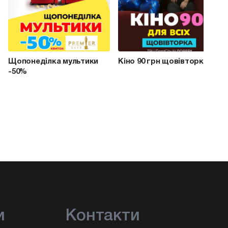
Щопонеділка мультики
Кіно 90 грн щовівторка
-50%
и
Контакти