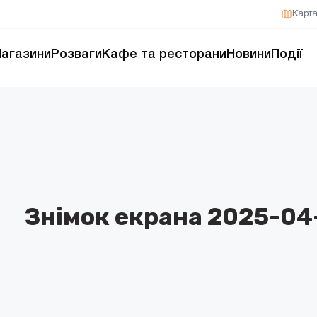
Карт
агазини
Розваги
Кафе та ресторани
Новини
Події
Знімок екрана 2025-04