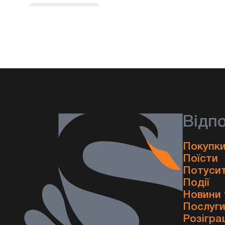
Відп
Покупки
Поїсти
Потуси
Події
Новини 
Послуг
Розігра