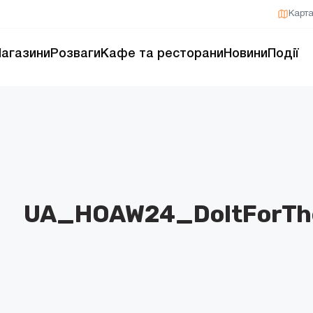
Карт
агазини
Розваги
Кафе та ресторани
Новини
Події
UA_HOAW24_DoItForTh