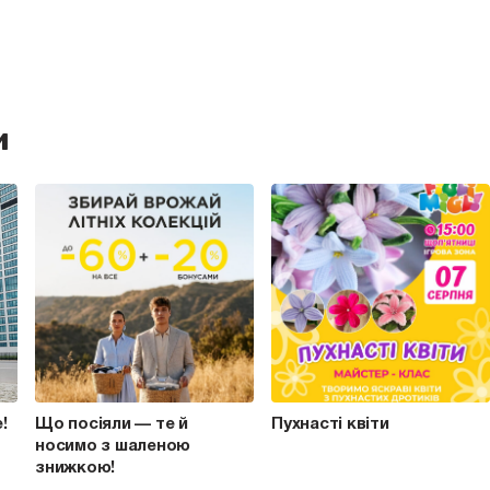
и
e!
Що посіяли — те й
Пухнасті квіти
носимо з шаленою
знижкою!