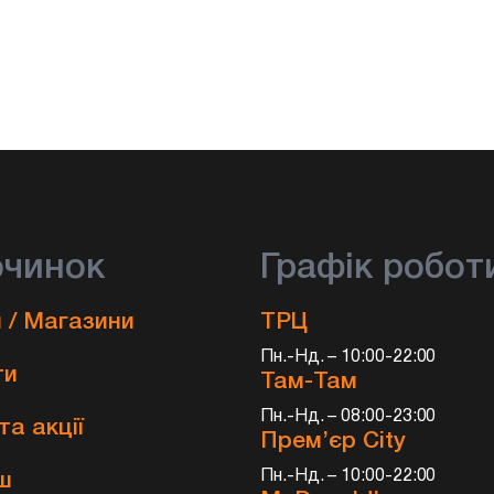
очинок
Графік робот
 / Магазини
ТРЦ
Пн.-Нд. – 10:00-22:00
ти
Там-Там
Пн.-Нд. – 08:00-23:00
та акції
Прем’єр City
и
Пн.-Нд. – 10:00-22:00
ш