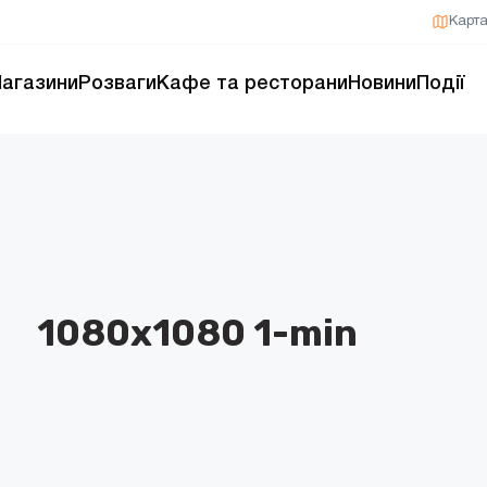
Карт
агазини
Розваги
Кафе та ресторани
Новини
Події
1080х1080 1-min