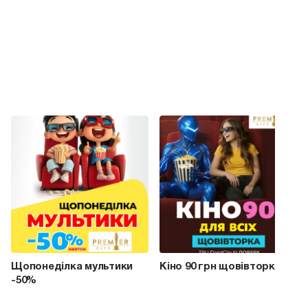
Щопонеділка мультики
Кіно 90 грн щовівторка
-50%