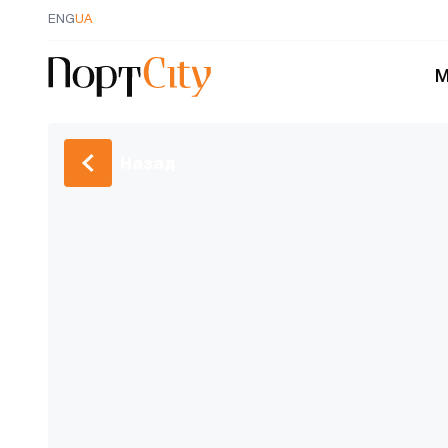
ENG
UA
М
Назад