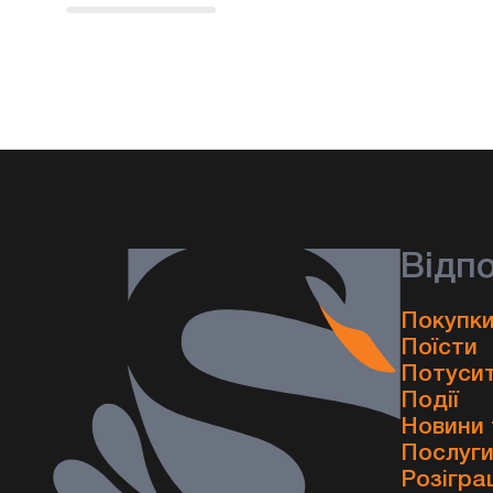
Відп
Покупки
Поїсти
Потуси
Події
Новини 
Послуг
Розігра