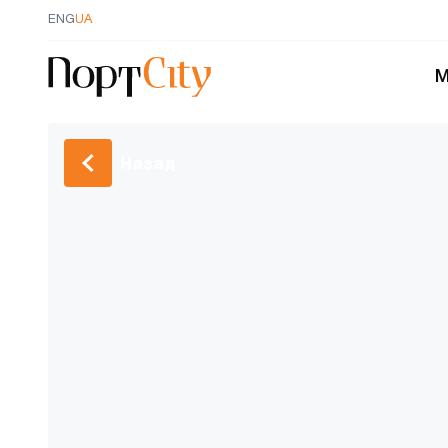
ENG
UA
М
Назад