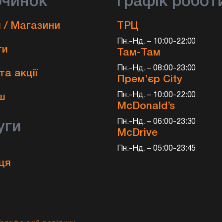
очинок
Графік робот
 / Магазини
ТРЦ
Пн.-Нд. – 10:00-22:00
ти
Там-Там
Пн.-Нд. – 08:00-23:00
та акції
Прем’єр City
и
Пн.-Нд. – 10:00-22:00
ш
McDonald’s
Пн.-Нд. – 06:00-23:30
уги
McDrive
Пн.-Нд. – 05:00-23:45
ця
а