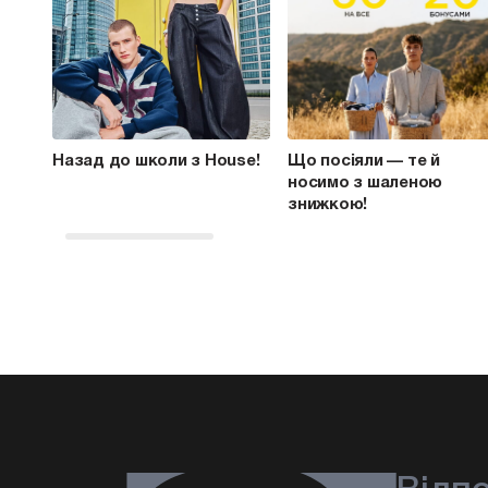
Назад до школи з House!
Що посіяли — те й
носимо з шаленою
знижкою!