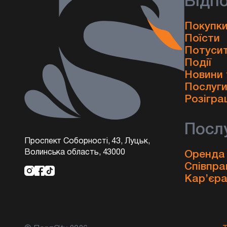
Відп
Покупки
Поїсти
Потуси
Події
Новини 
Послуг
Розігра
Посл
Проспект Соборності, 43, Луцьк,
Волинська область, 43000
Оренда
Співпра
Кар’єр