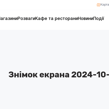
Карт
агазини
Розваги
Кафе та ресторани
Новини
Події
Знімок екрана 2024-10-