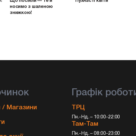
e!
Що посіяли — те й
Пухнасті квіти
носимо з шаленою
знижкою!
очинок
Графік робот
 / Магазини
ТРЦ
Пн.-Нд. – 10:00-22:00
ти
Там-Там
Пн.-Нд. – 08:00-23:00