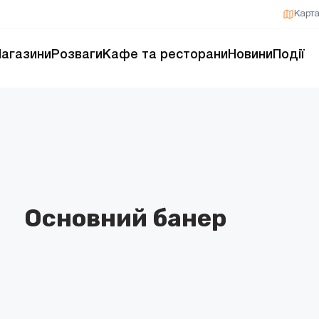
Карт
агазини
Розваги
Кафе та ресторани
Новини
Події
Основний банер