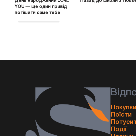
День народження LOVE
Назад до школи з Hous
YOU — ще один привід
потішити саме тебе
Відп
Покупки
Поїсти
Потуси
Події