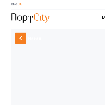
ENG
UA
М
Назад