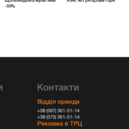
Щопонеділка мультики
Кіно 90 грн щовівторка
-50%
и
Контакти
Відділ оренди
+38 (067) 361-51-14
+38 (073) 361-51-14
Реклама в ТРЦ