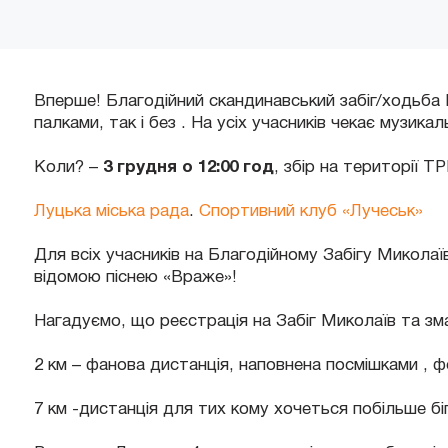
Вперше! Благодійний скандинавський забіг/ходьба 
палками, так і без . На усіх учасників чекає музика
Коли? –
3 грудня о 12:00
год
, збір на території Т
Луцька міська рада
.
Спортивний клуб «Лучеськ»
Для всіх учасників на Благодійному Забігу Микола
відомою піснею «Враже»!
Нагадуємо, що реєстрація на Забіг Миколаїв та зма
2 км – фанова дистанція, наповнена посмішками , 
7 км -дистанція для тих кому хочеться побільше бі