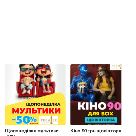
Щопонеділка мультики
Кіно 90 грн щовівторка