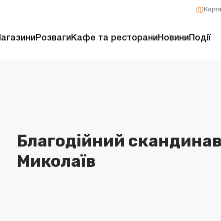
Карт
агазини
Розваги
Кафе та ресторани
Новини
Події
Благодійний скандинав
Миколаїв