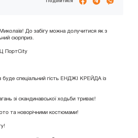
Поділитися
Миколаїв! До забігу можна долучитися як з
льний сюрприз.
РЦ ПортCity
їв буде спеціальний гість ЕНДЖІ КРЕЙДА із
гань зі скандинавської ходьби триває!
фото та новорічними костюмами!
гу!