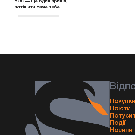
YOU — ще один привід
потішити саме тебе
Відп
Покупки
Поїсти
Потуси
Події
Новини 