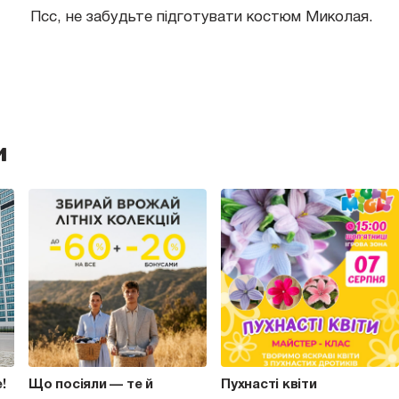
Псс, не забудьте підготувати костюм Миколая.
и
e!
Що посіяли — те й
Пухнасті квіти