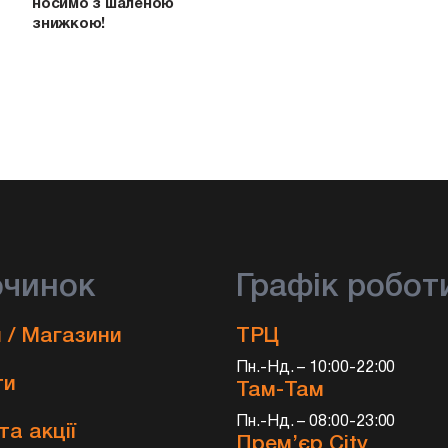
носимо з шаленою
знижкою!
очинок
Графік робот
 / Магазини
ТРЦ
Пн.-Нд. – 10:00-22:00
ти
Там-Там
Пн.-Нд. – 08:00-23:00
та акції
Прем’єр City