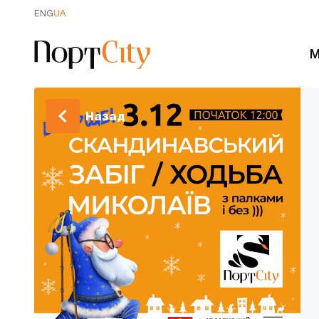
ENG
UA
М
Назад