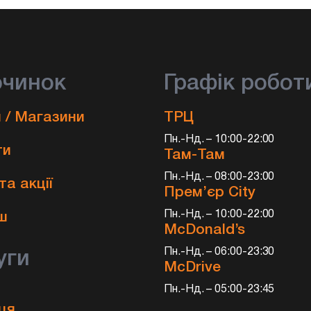
очинок
Графік робот
 / Магазини
ТРЦ
Пн.-Нд. – 10:00-22:00
ти
Там-Там
Пн.-Нд. – 08:00-23:00
та акції
Прем’єр City
и
Пн.-Нд. – 10:00-22:00
ш
McDonald’s
Пн.-Нд. – 06:00-23:30
уги
McDrive
Пн.-Нд. – 05:00-23:45
ця