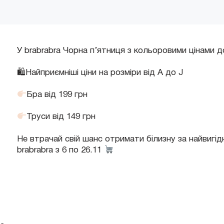
У brabrabra Чорна п’ятниця з кольоровими цінами 
🛍Найприємніші ціни на розміри від А до J
Бра від 199 грн
Труси від 149 грн
Не втрачай свій шанс отримати білизну за найвигід
brabrabra з 6 по 26.11