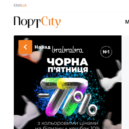
ENG
UA
М
Назад