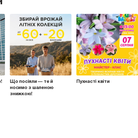
и
e!
Що посіяли — те й
Пухнасті квіти
носимо з шаленою
знижкою!