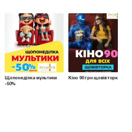
Щопонеділка мультики
Кіно 90 грн щовівторка
-50%