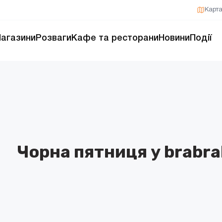
Карт
агазини
Розваги
Кафе та ресторани
Новини
Події
Чорна пятниця у brabra