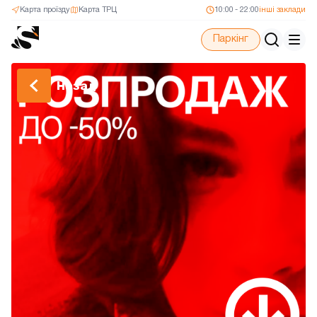
Карта проїзду
Карта ТРЦ
10:00 - 22:00
інші заклади
Паркінг
Назад