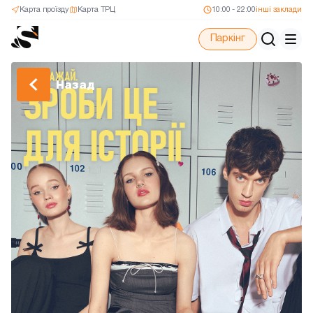
Карта проїзду
Карта ТРЦ
10:00 - 22:00
інші заклади
Паркінг
Назад