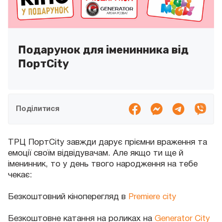
Подарунок для іменинника від
ПортCity
Поділитися
ТРЦ ПортCity завжди дарує пріємни враження та
емоції своїм відвідувачам. Але якщо ти ще й
іменинник, то у день твого народження на тебе
чекає:
Безкоштовний кіноперегляд в
Premiere city
Безкоштовне катання на роликах на
Generator City