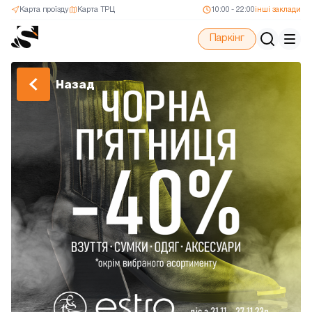
Карта проїзду
Карта ТРЦ
10:00 - 22:00
інші заклади
Паркінг
Назад