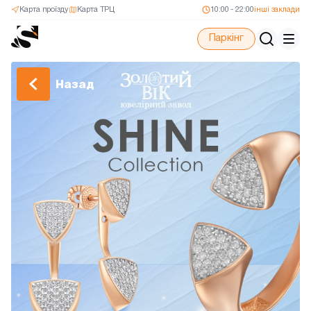
Карта проїзду
Карта ТРЦ
10:00 - 22:00
інші заклади
Паркінг
Назад